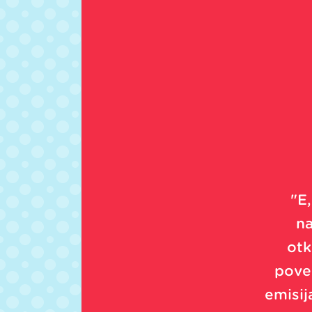
"E
na
otk
povez
emisij