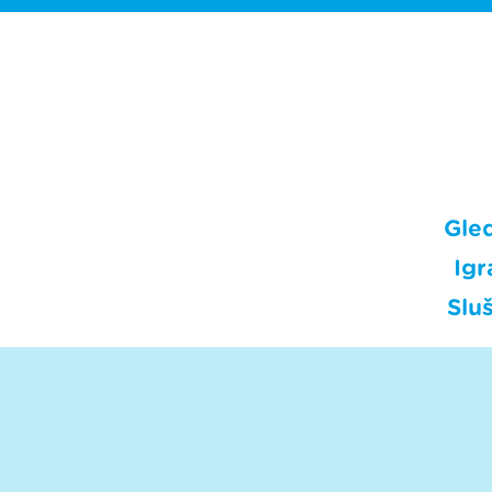
Gle
Igr
Sluš
Sva p