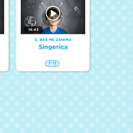
14:43
E, BAŠ ME ZANIMA
Singerica
7-11