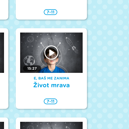
7-11
15:27
E, BAŠ ME ZANIMA
Život mrava
7-11