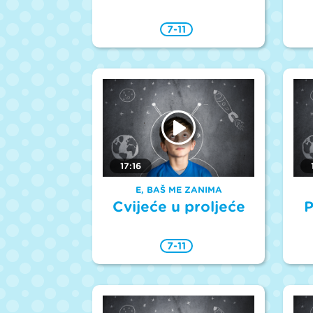
7-11
17:16
E, BAŠ ME ZANIMA
Cvijeće u proljeće
P
7-11