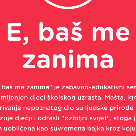
E, baš me
zanima
, baš me zanima" je zabavno-edukativni seri
mijenjen djeci školskog uzrasta. Mašta, igr
rivanje nepoznatog dio su ljudske prirode 
uje dječji i odrasli "ozbiljni svijet", stoga 
a uobličena kao suvremena bajka kroz koju