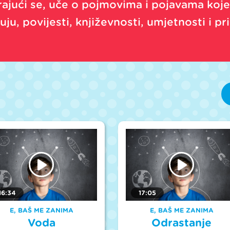
rajući se, uče o pojmovima i pojavama koje
ju, povijesti, književnosti, umjetnosti i pri
16:34
17:05
E, BAŠ ME ZANIMA
E, BAŠ ME ZANIMA
Voda
Odrastanje