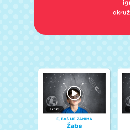
ig
okružu
17:35
E, BAŠ ME ZANIMA
Žabe