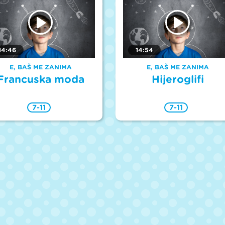
14:46
14:54
E, BAŠ ME ZANIMA
E, BAŠ ME ZANIMA
Francuska moda
Hijeroglifi
7-11
7-11