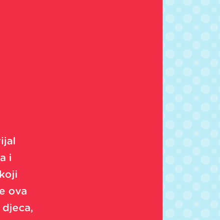
jal
a i
koji
je ova
 djeca,