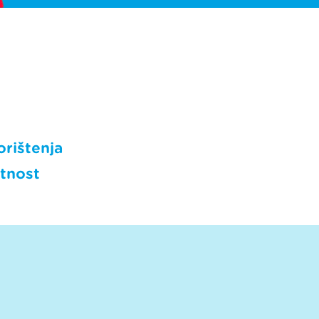
orištenja
atnost
zvora.