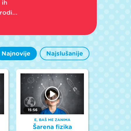
 ih
rodi...
Najnovije
Najslušanije
15:56
E, BAŠ ME ZANIMA
Šarena fizika