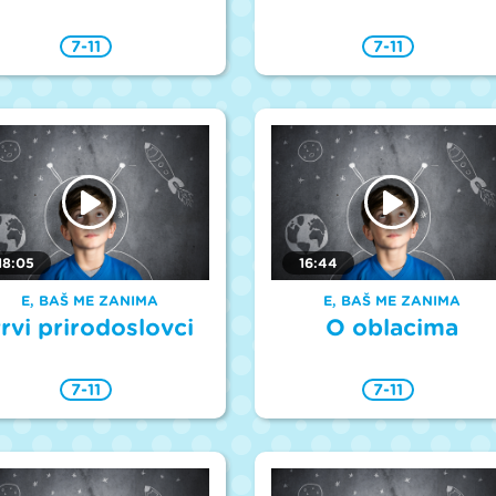
7-11
7-11
18:05
16:44
E, BAŠ ME ZANIMA
E, BAŠ ME ZANIMA
rvi prirodoslovci
O oblacima
7-11
7-11