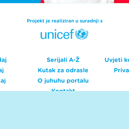
Projekt je realiziran u suradnji s
daj
Serijali A-Ž
Uvjeti k
aj
Kutak za odrasle
Priv
aj
O juhuhu portalu
Kontakt
HRT © Hrvatska radiotelevizija.
rava pridržana. Hrt.hr nije odgovoran za sadržaje eksternih i