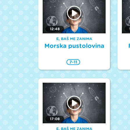
12:48
E, BAŠ ME ZANIMA
Morska pustolovina
7-11
17:08
E, BAŠ ME ZANIMA