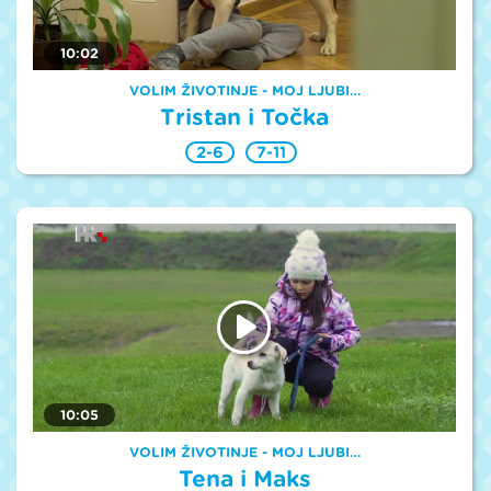
10:02
VOLIM ŽIVOTINJE - MOJ LJUBI…
Tristan i Točka
2-6
7-11
10:05
VOLIM ŽIVOTINJE - MOJ LJUBI…
Tena i Maks