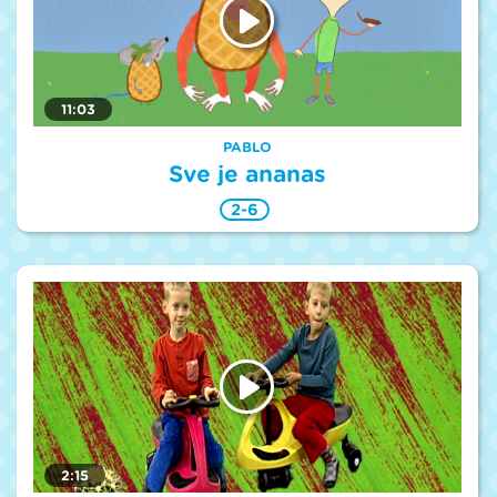
11:03
PABLO
Sve je ananas
2-6
2:15