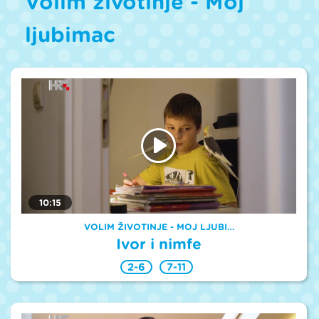
Volim životinje - Moj
ljubimac
10:15
VOLIM ŽIVOTINJE - MOJ LJUBI…
Ivor i nimfe
2-6
7-11