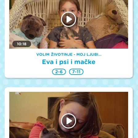
10:18
VOLIM ŽIVOTINJE - MOJ LJUBI…
Eva i psi i mačke
2-6
7-11