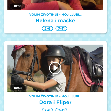
10:18
VOLIM ŽIVOTINJE - MOJ LJUBI…
Helena i mačke
2-6
7-11
10:08
VOLIM ŽIVOTINJE - MOJ LJUBI…
Dora i Fliper
2-6
7-11