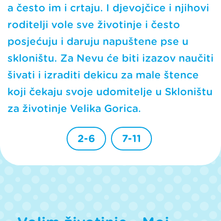
a često im i crtaju. I djevojčice i njihovi
roditelji vole sve životinje i često
posjećuju i daruju napuštene pse u
skloništu. Za Nevu će biti izazov naučiti
šivati i izraditi dekicu za male štence
koji čekaju svoje udomitelje u Skloništu
za životinje Velika Gorica.
2-6
7-11