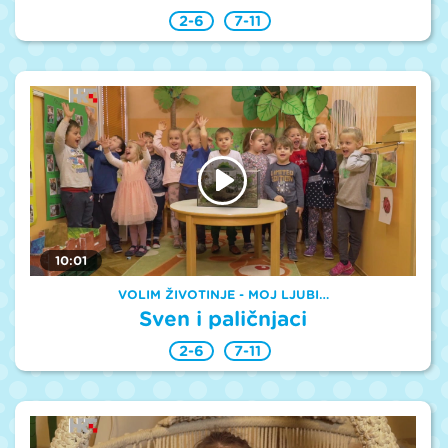
2-6
7-11
10:01
VOLIM ŽIVOTINJE - MOJ LJUBI…
Sven i paličnjaci
2-6
7-11