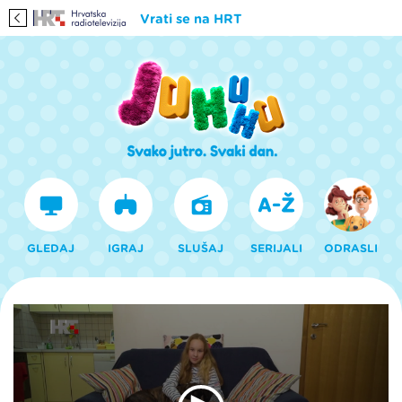
Vrati se na HRT
GLEDAJ
IGRAJ
SLUŠAJ
SERIJALI
ODRASLI