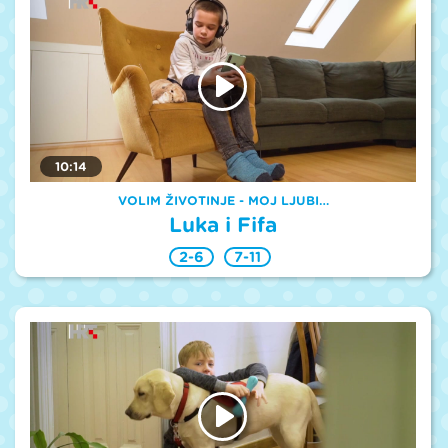
10:14
VOLIM ŽIVOTINJE - MOJ LJUBI…
Luka i Fifa
2-6
7-11