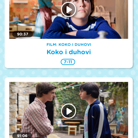
90:37
FILM: KOKO I DUHOVI
Koko i duhovi
7-11
91:06