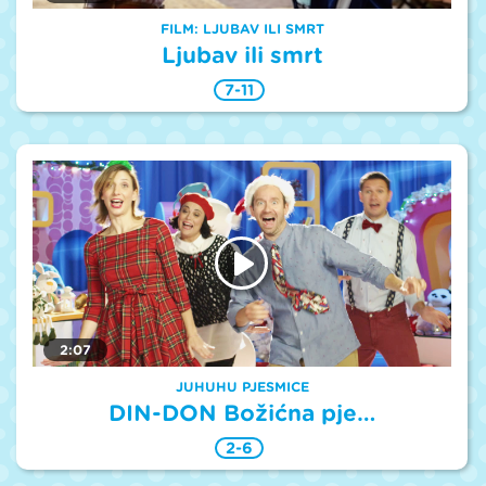
FILM: LJUBAV ILI SMRT
Ljubav ili smrt
7-11
2:07
JUHUHU PJESMICE
DIN-DON Božićna pje…
2-6