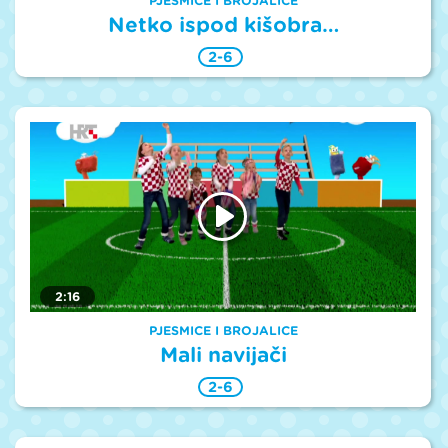
PJESMICE I BROJALICE
Netko ispod kišobra…
2-6
2:16
PJESMICE I BROJALICE
Mali navijači
2-6