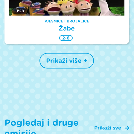
1:28
PJESMICE I BROJALICE
Žabe
2-6
Prikaži više +
Pogledaj i druge
Prikaži sve
emisije