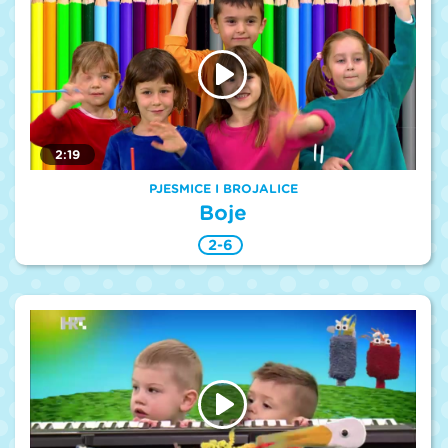
2:19
PJESMICE I BROJALICE
Boje
2-6