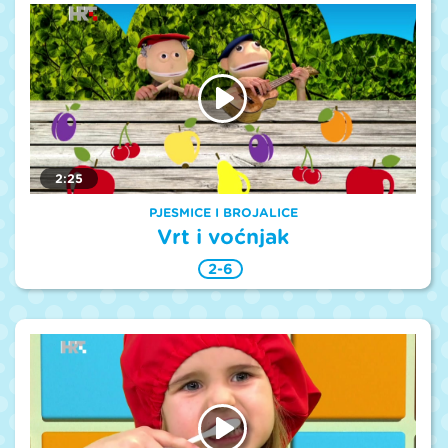
2:25
PJESMICE I BROJALICE
Vrt i voćnjak
2-6