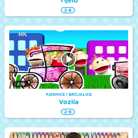
Tijelo
2-6
2:19
PJESMICE I BROJALICE
Vozila
2-6