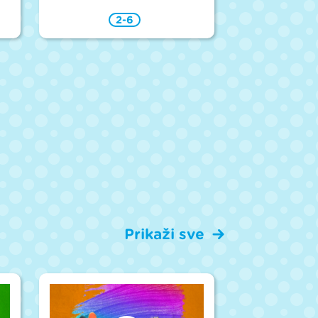
2-6
Prikaži sve