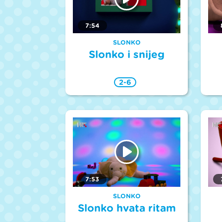
7:54
SLONKO
Slonko i snijeg
2-6
7:53
SLONKO
Slonko hvata ritam