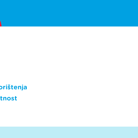
orištenja
atnost