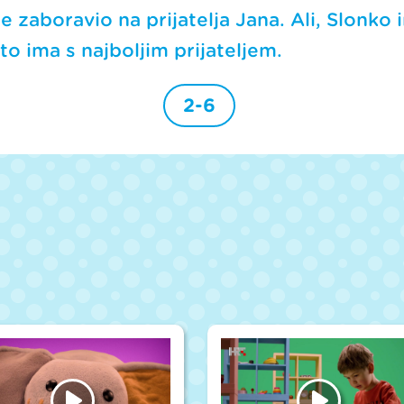
e zaboravio na prijatelja Jana. Ali, Slonko
što ima s najboljim prijateljem.
2-6