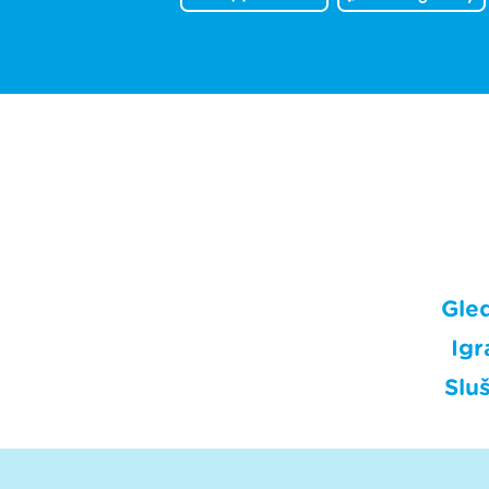
Gle
Igr
Sluš