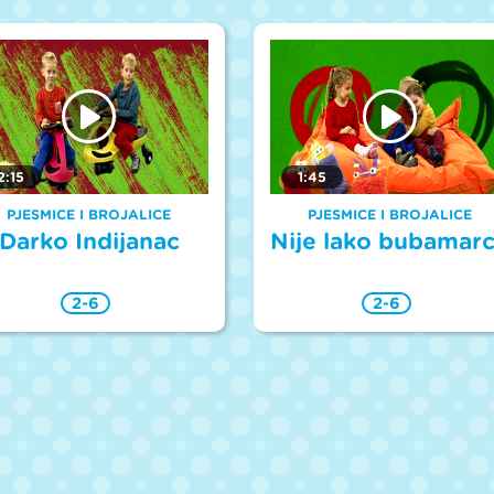
2:15
1:45
PJESMICE I BROJALICE
PJESMICE I BROJALICE
Darko Indijanac
Nije lako bubamar
2-6
2-6