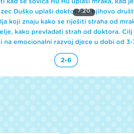
ti kad se sovica Hu Hu uplaši mraka, kad je
7:20
e zec Duško uplaši doktora? U njihovo društ
alja koji znaju kako se riješiti straha od mr
lje, kako prevladati strah od doktora. Cilj 
ti na emocionalni razvoj djece u dobi od 3-
2-6