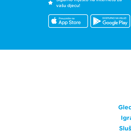
vašu djecu!
Gle
Igr
Sluš