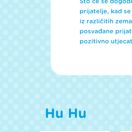
Što će se dogodi
prijatelje, kad s
iz različitih zem
posvađane prijate
pozitivno utjeca
Hu Hu