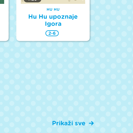
HU HU
Hu Hu upoznaje
Igora
2-6
Prikaži sve