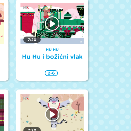
7:20
HU HU
Hu Hu i božićni vlak
2-6
7:20