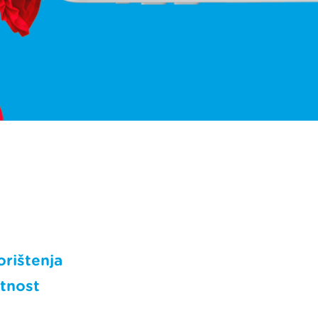
orištenja
atnost