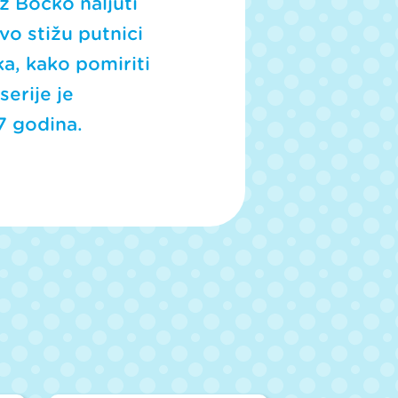
ž Bocko naljuti
vo stižu putnici
aka, kako pomiriti
serije je
7 godina.