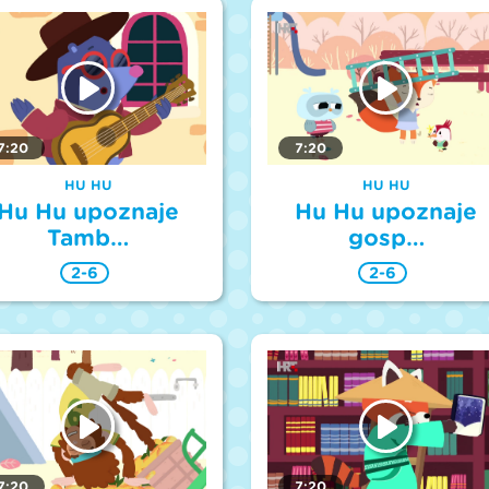
7:20
7:20
HU HU
HU HU
Hu Hu upoznaje
Hu Hu upoznaje
Tamb…
gosp…
2-6
2-6
7:20
7:20