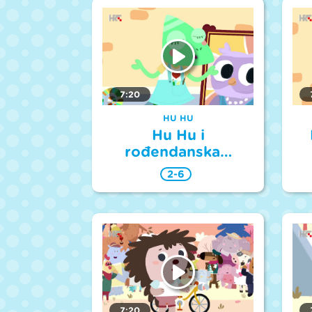
7:20
HU HU
Hu Hu i
rođendanska…
2-6
7:20