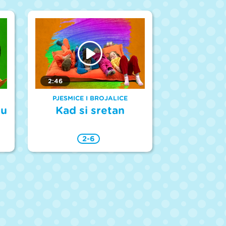
2:46
PJESMICE I BROJALICE
cu
Kad si sretan
2-6