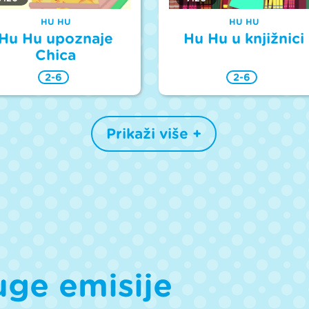
HU HU
HU HU
Hu Hu upoznaje
Hu Hu u knjižnici
Chica
2-6
2-6
Prikaži više +
uge emisije