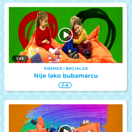
1:45
PJESMICE I BROJALICE
Nije lako bubamarcu
2-6