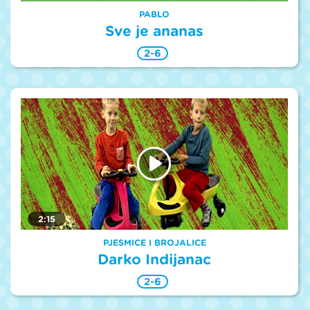
PABLO
Sve je ananas
2-6
2:15
PJESMICE I BROJALICE
Darko Indijanac
2-6