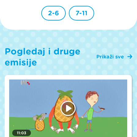
2-6
7-11
Pogledaj i druge
Prikaži sve
emisije
11:03