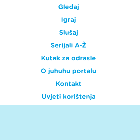
Gledaj
Igraj
Slušaj
Serijali A-Ž
Kutak za odrasle
O juhuhu portalu
Kontakt
Uvjeti korištenja
Privatnost
HRT © Hrvatska radiotelevizija.
Sva prava pridržana. Hrt.hr nije odgovoran za sadržaje