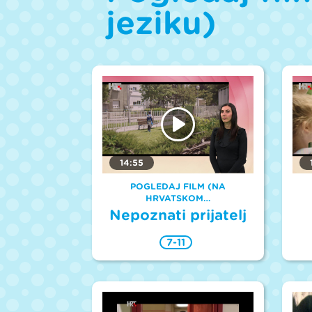
jeziku)
14:55
POGLEDAJ FILM (NA
HRVATSKOM…
Nepoznati prijatelj
7-11