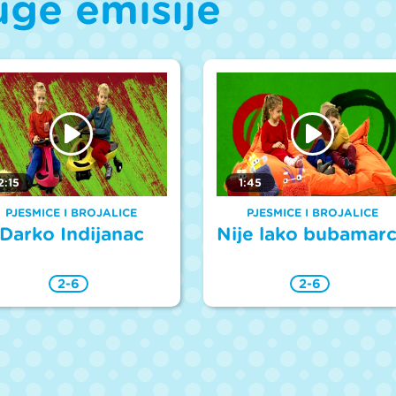
uge emisije
2:15
1:45
PJESMICE I BROJALICE
PJESMICE I BROJALICE
Darko Indijanac
Nije lako bubamar
2-6
2-6