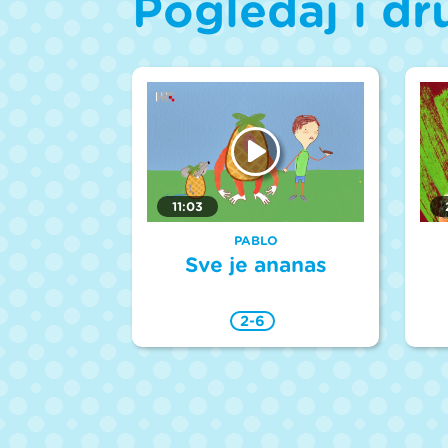
Pogledaj i dr
11:03
PABLO
Sve je ananas
2-6