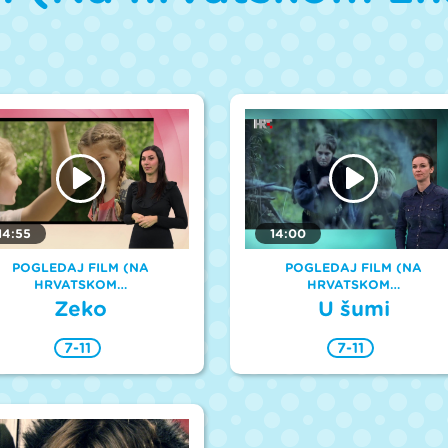
14:55
14:00
POGLEDAJ FILM (NA
POGLEDAJ FILM (NA
HRVATSKOM…
HRVATSKOM…
Zeko
U šumi
7-11
7-11