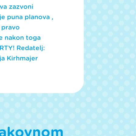
eva zazvoni
 je puna planova ,
a pravo
se nakon toga
ARTY! Redatelj:
ja Kirhmajer
znakovnom