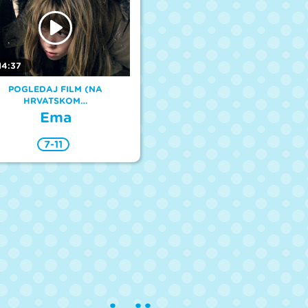
14:37
POGLEDAJ FILM (NA
HRVATSKOM…
Ema
7-11