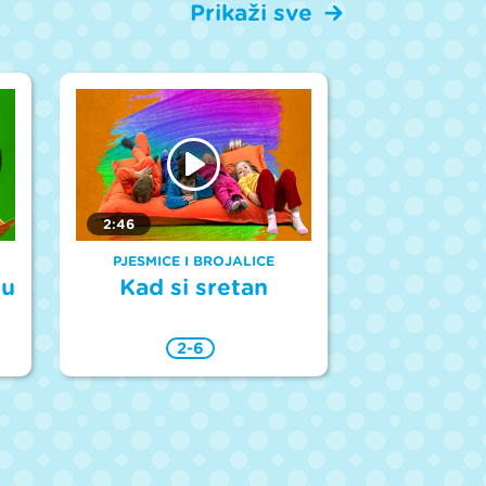
Prikaži sve
2:46
PJESMICE I BROJALICE
cu
Kad si sretan
2-6