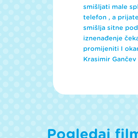
f
smišljati male s
1
5
telefon , a prija
m
i
smišlja sitne pod
n
u
iznenađenje čeka
t
e
promijeniti I ok
s
,
Krasimir Gančev 
0
V
o
l
u
m
e
9
0
%
Pogledaj fi