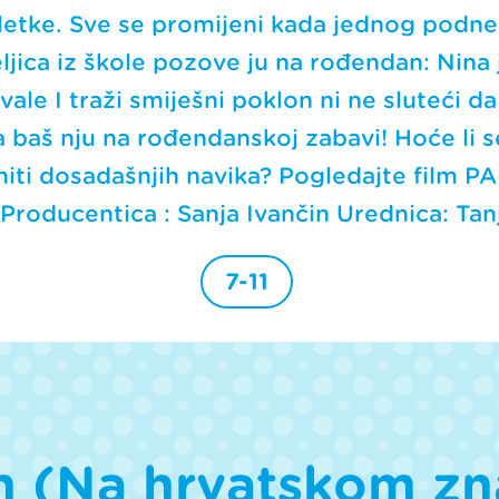
pletke. Sve se promijeni kada jednog podn
teljica iz škole pozove ju na rođendan: Nina
vale I traži smiješni poklon ni ne sluteći d
 baš nju na rođendanskoj zabavi! Hoće li 
aniti dosadašnjih navika? Pogledajte film P
Producentica : Sanja Ivančin Urednica: Tan
7-11
lm (Na hrvatskom 