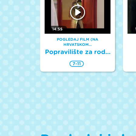
14:55
POGLEDAJ FILM (NA
HRVATSKOM…
Popravilište za rod…
7-11