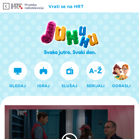
Vrati se na HRT
GLEDAJ
IGRAJ
SLUŠAJ
SERIJALI
ODRASLI