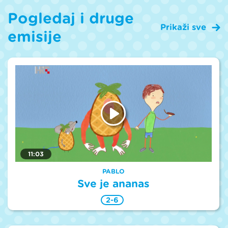
Pogledaj i druge
Prikaži sve
emisije
11:03
PABLO
Sve je ananas
2-6