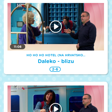
11:08
HO HO HO HOTEL (NA HRVATSKO…
Daleko - blizu
2-6