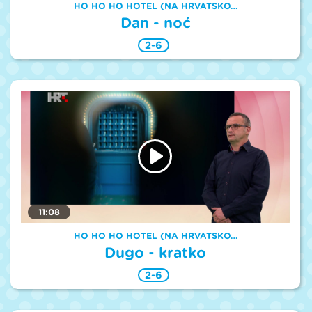
HO HO HO HOTEL (NA HRVATSKO…
Dan - noć
2-6
11:08
HO HO HO HOTEL (NA HRVATSKO…
Dugo - kratko
2-6