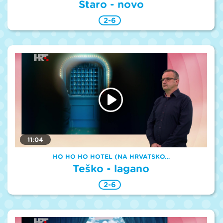
Staro - novo
2-6
11:04
HO HO HO HOTEL (NA HRVATSKO…
Teško - lagano
2-6