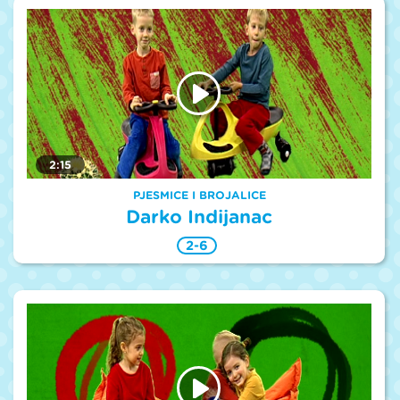
2:15
PJESMICE I BROJALICE
Darko Indijanac
2-6