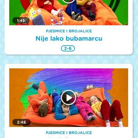
1:45
PJESMICE I BROJALICE
Nije lako bubamarcu
2-6
2:46
PJESMICE I BROJALICE