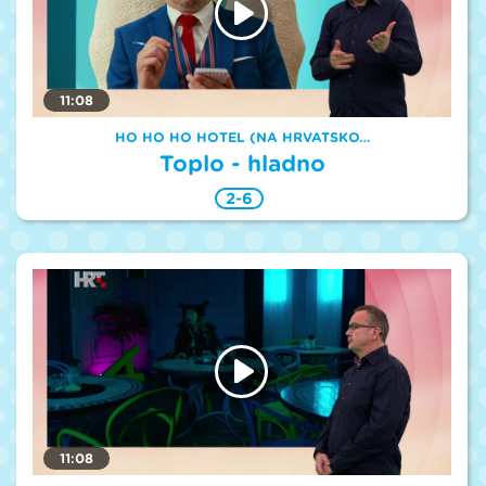
11:08
HO HO HO HOTEL (NA HRVATSKO…
Toplo - hladno
2-6
11:08