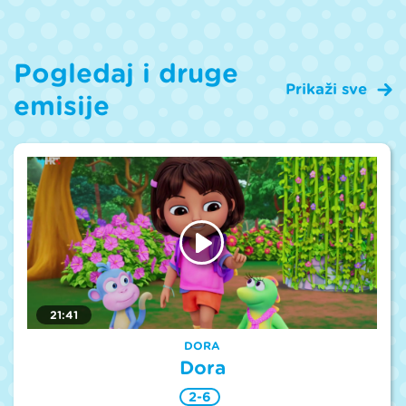
Pogledaj i druge
Prikaži sve
emisije
21:41
DORA
Dora
2-6