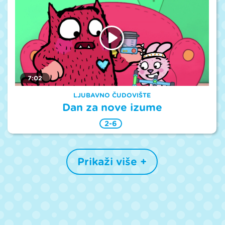
7:02
LJUBAVNO ČUDOVIŠTE
Dan za nove izume
2-6
Prikaži više +