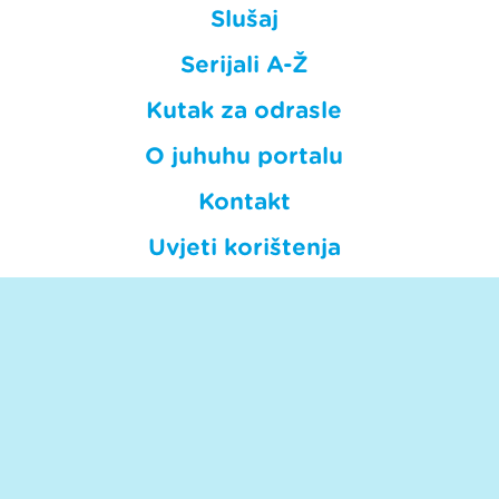
Slušaj
Serijali A-Ž
Kutak za odrasle
O juhuhu portalu
Kontakt
Uvjeti korištenja
Privatnost
HRT © Hrvatska radiotelevizija.
Sva prava pridržana. Hrt.hr nije odgovoran za sadržaje
eksternih izvora.