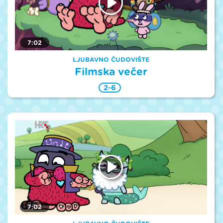
7:02
LJUBAVNO ČUDOVIŠTE
Filmska večer
2-6
7:02