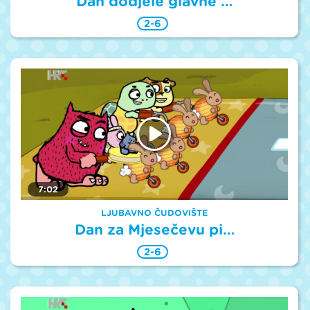
Dan dodjele glavne …
2-6
7:02
LJUBAVNO ČUDOVIŠTE
Dan za Mjesečevu pi…
2-6