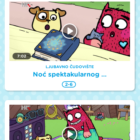
7:02
LJUBAVNO ČUDOVIŠTE
Noć spektakularnog …
2-6