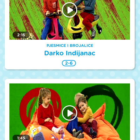
2:15
PJESMICE I BROJALICE
Darko Indijanac
2-6
1:45