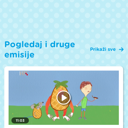
Pogledaj i druge
Prikaži sve
emisije
11:03