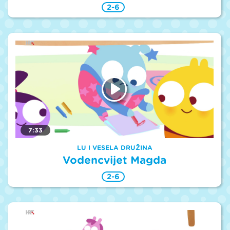
2-6
7:33
LU I VESELA DRUŽINA
Vodencvijet Magda
2-6