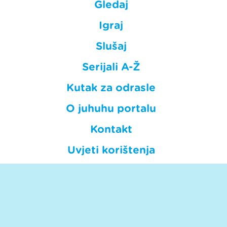
Gledaj
Igraj
Slušaj
Serijali A-Ž
Kutak za odrasle
O juhuhu portalu
Kontakt
Uvjeti korištenja
Privatnost
HRT © Hrvatska radiotelevizija.
Sva prava pridržana. Hrt.hr nije odgovoran za sadržaje