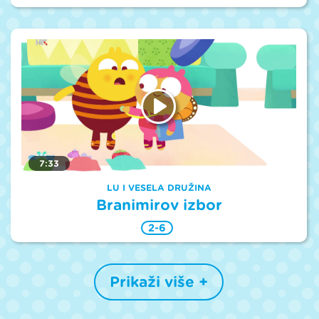
7:33
LU I VESELA DRUŽINA
Branimirov izbor
2-6
Prikaži više +