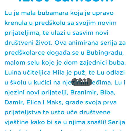
Lu je mala bubamara koja je upravo
krenula u predškolu sa svojim novim
prijateljima, te ulazi u sasvim novi
društveni život. Ova animirana serija za
predškolarce događa se u Bubingradu,
malom selu koje je dom zajednici buba.
Luina učiteljica Mila je puž, te Lu odlazi
7:33
u školu u kućici na njezinim leđima. Lu i
njezini novi prijatelji, Branimir, Biba,
Damir, Elica i Maks, grade svoja prva
prijateljstva te usto uče društvene
vještine kako bi se u njima snašli! Serija