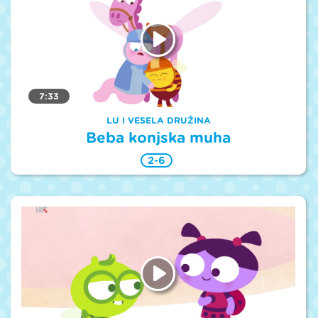
7:33
LU I VESELA DRUŽINA
Beba konjska muha
2-6