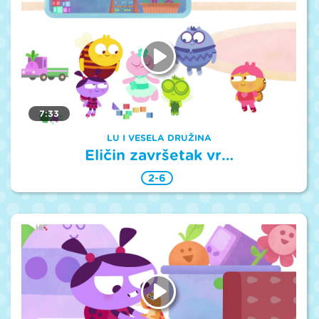
7:33
LU I VESELA DRUŽINA
Eličin završetak vr…
2-6