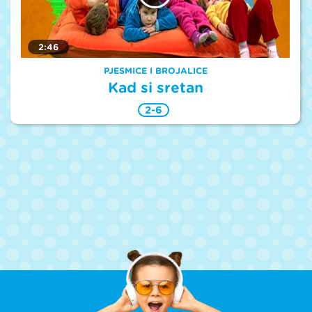
2:46
PJESMICE I BROJALICE
Kad si sretan
2-6