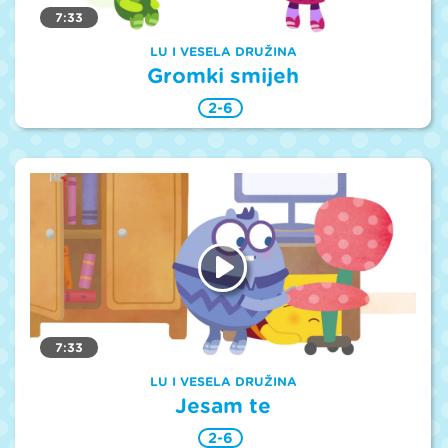
7:33
LU I VESELA DRUŽINA
Gromki smijeh
2-6
7:33
LU I VESELA DRUŽINA
Jesam te
2-6