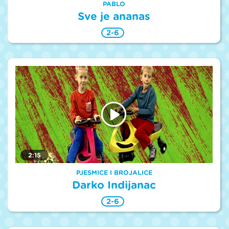
PABLO
Sve je ananas
2-6
2:15
PJESMICE I BROJALICE
Darko Indijanac
2-6