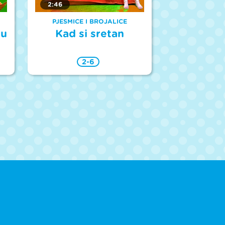
2:46
PJESMICE I BROJALICE
cu
Kad si sretan
2-6