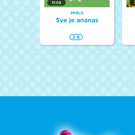
11:03
PABLO
Sve je ananas
2-6