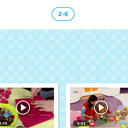
2-6
5:59
5:43