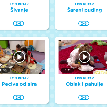
LEIN KUTAK
LEIN KUTAK
Šivanje
Šareni puding
2-6
2-6
4:50
5:31
LEIN KUTAK
LEIN KUTAK
Peciva od sira
Oblak i pahulje
2-6
2-6