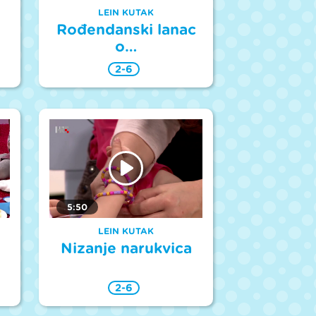
LEIN KUTAK
Rođendanski lanac
o…
2-6
5:50
LEIN KUTAK
Nizanje narukvica
2-6