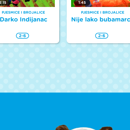
2:15
1:45
PJESMICE I BROJALICE
PJESMICE I BROJALICE
Darko Indijanac
Nije lako bubamar
2-6
2-6