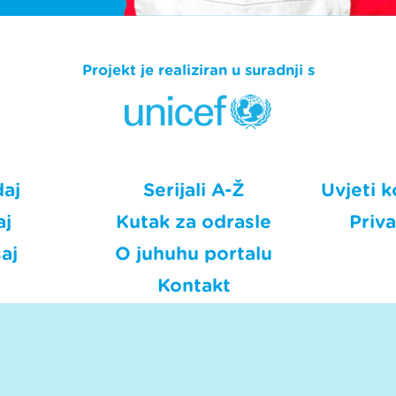
Projekt je realiziran u suradnji s
daj
Serijali A-Ž
Uvjeti k
aj
Kutak za odrasle
Priv
aj
O juhuhu portalu
Kontakt
HRT © Hrvatska radiotelevizija.