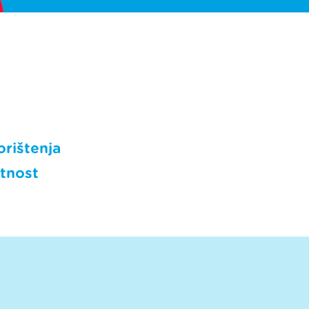
orištenja
atnost