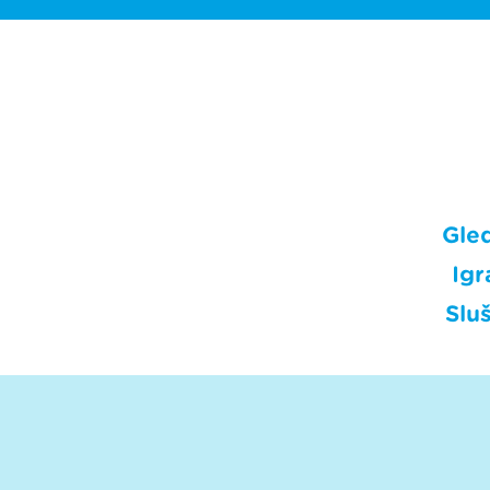
Gle
Igr
Sluš