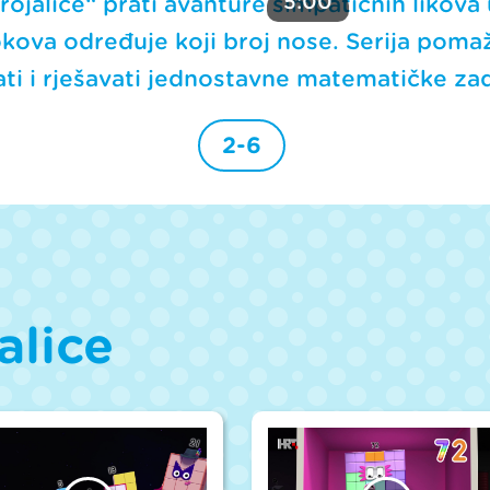
5:00
rojalice“ prati avanture simpatičnih likova
okova određuje koji broj nose. Serija poma
ati i rješavati jednostavne matematičke za
2-6
alice