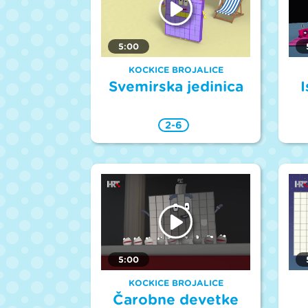
5:00
KOCKICE BROJALICE
Svemirska jedinica
I
2-6
5:00
KOCKICE BROJALICE
Čarobne devetke