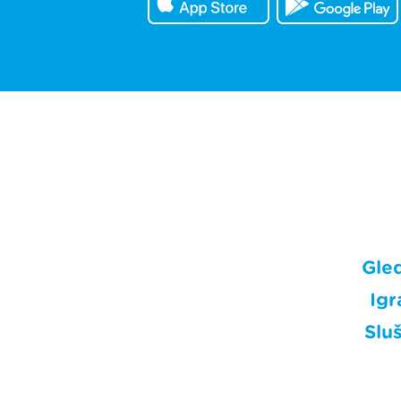
Gle
Igr
Sluš