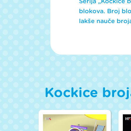
Serija „Kockice b
blokova. Broj bl
lakše nauče broj
Kockice broj