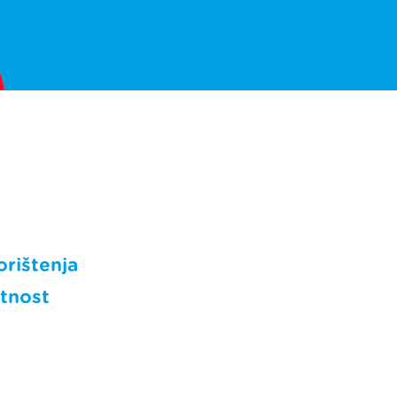
orištenja
atnost