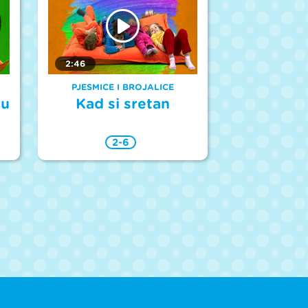
2:46
PJESMICE I BROJALICE
cu
Kad si sretan
2-6