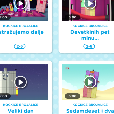
5:00
5:00
KOCKICE BROJALICE
KOCKICE BROJALICE
stražujemo dalje
Devetkinih pet
minu…
2-6
2-6
5:00
5:00
KOCKICE BROJALICE
KOCKICE BROJALICE
Veliki dan
Sedamdeset i dva