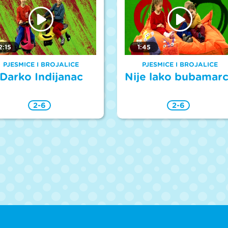
2:15
1:45
PJESMICE I BROJALICE
PJESMICE I BROJALICE
Darko Indijanac
Nije lako bubamar
2-6
2-6