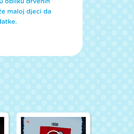
 u obliku drvenih
že maloj djeci da
datke.