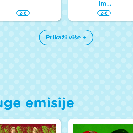
im…
2-6
2-6
Prikaži više +
uge emisije