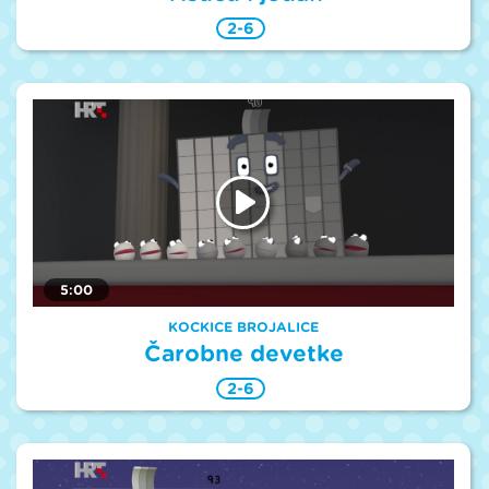
2-6
5:00
KOCKICE BROJALICE
Čarobne devetke
2-6