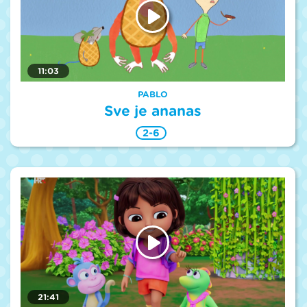
11:03
PABLO
Sve je ananas
2-6
21:41