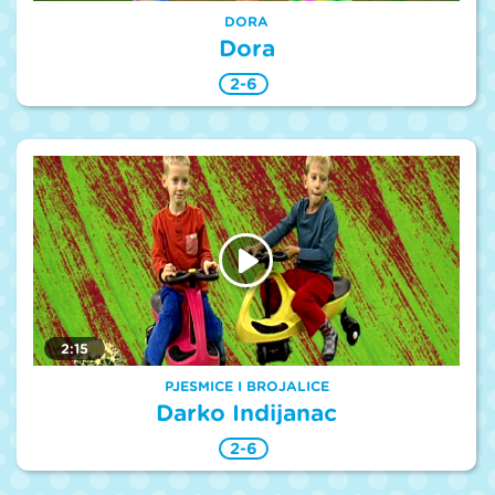
DORA
Dora
2-6
2:15
PJESMICE I BROJALICE
Darko Indijanac
2-6