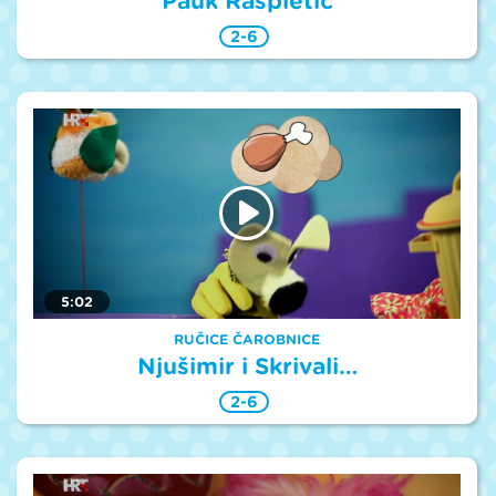
Pauk Raspletić
2-6
5:02
RUČICE ČAROBNICE
Njušimir i Skrivali…
2-6