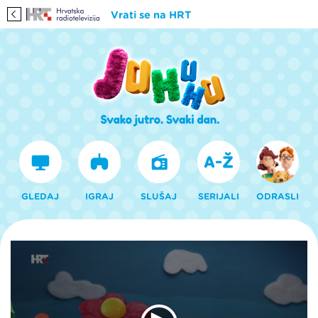
Vrati se na HRT
GLEDAJ
IGRAJ
SLUŠAJ
SERIJALI
ODRASLI