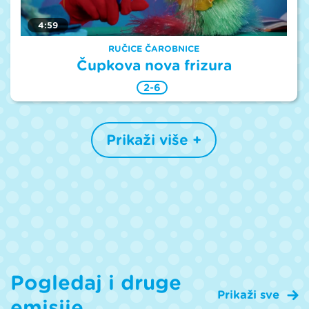
4:59
RUČICE ČAROBNICE
Čupkova nova frizura
2-6
Prikaži više +
Pogledaj i druge
Prikaži sve
emisije