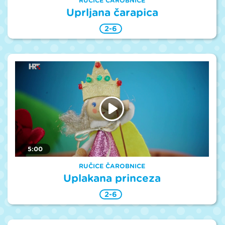
RUČICE ČAROBNICE
Uprljana čarapica
2-6
5:00
RUČICE ČAROBNICE
Uplakana princeza
2-6