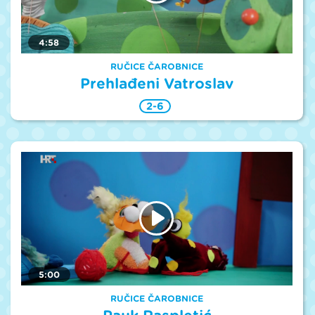
4:58
RUČICE ČAROBNICE
Prehlađeni Vatroslav
2-6
5:00
RUČICE ČAROBNICE