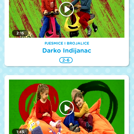
2:15
PJESMICE I BROJALICE
Darko Indijanac
2-6
1:45