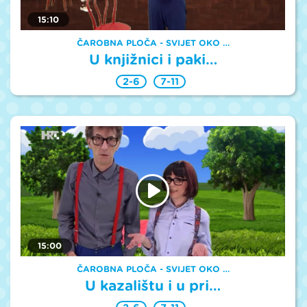
15:10
ČAROBNA PLOČA - SVIJET OKO …
U knjižnici i paki…
2-6
7-11
15:00
ČAROBNA PLOČA - SVIJET OKO …
U kazalištu i u pri…