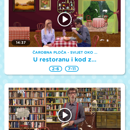
14:37
ČAROBNA PLOČA - SVIJET OKO …
U restoranu i kod z…
2-6
7-11