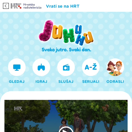
Vrati se na HRT
GLEDAJ
IGRAJ
SLUŠAJ
SERIJALI
ODRASLI