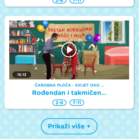
2-6
7-11
15:13
ČAROBNA PLOČA - SVIJET OKO …
Rođendan i takmičen…
2-6
7-11
Prikaži više +