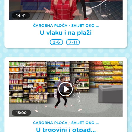
14:41
ČAROBNA PLOČA - SVIJET OKO …
U vlaku i na plaži
2-6
7-11
15:00
ČAROBNA PLOČA - SVIJET OKO …
U trgovini i otpad…