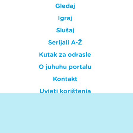
Gledaj
Igraj
Slušaj
Serijali A-Ž
Kutak za odrasle
O juhuhu portalu
Kontakt
Uvjeti korištenja
Privatnost
HRT © Hrvatska radiotelevizija.
Sva prava pridržana. Hrt.hr nije odgovoran za sadržaje