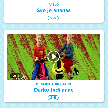
PABLO
Sve je ananas
2-6
2:15
PJESMICE I BROJALICE
Darko Indijanac
2-6