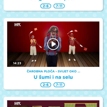
2-6
7-11
14:23
ČAROBNA PLOČA - SVIJET OKO …
U šumi i na selu
2-6
7-11