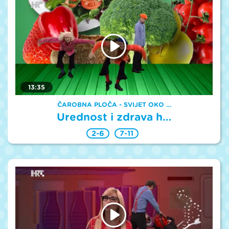
13:35
ČAROBNA PLOČA - SVIJET OKO …
Urednost i zdrava h…
2-6
7-11