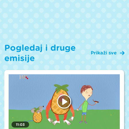
Pogledaj i druge
Prikaži sve
emisije
11:03