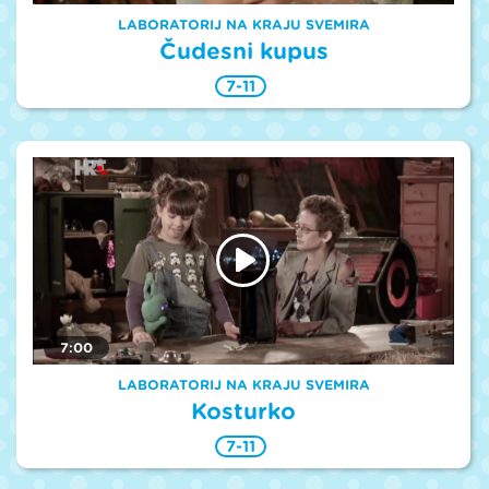
LABORATORIJ NA KRAJU SVEMIRA
Čudesni kupus
7-11
7:00
LABORATORIJ NA KRAJU SVEMIRA
Kosturko
7-11