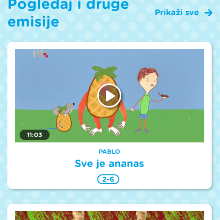
Pogledaj i druge
Prikaži sve
emisije
11:03
PABLO
Sve je ananas
2-6