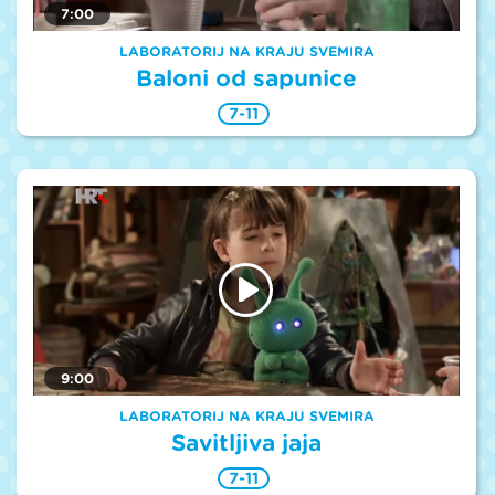
7:00
LABORATORIJ NA KRAJU SVEMIRA
Baloni od sapunice
7-11
9:00
LABORATORIJ NA KRAJU SVEMIRA
Savitljiva jaja
7-11