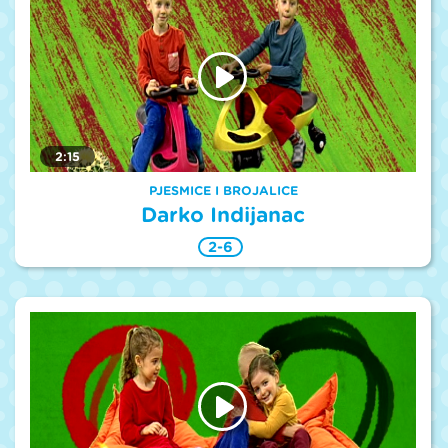
2:15
PJESMICE I BROJALICE
Darko Indijanac
2-6