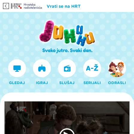
Vrati se na HRT
GLEDAJ
IGRAJ
SLUŠAJ
SERIJALI
ODRASLI