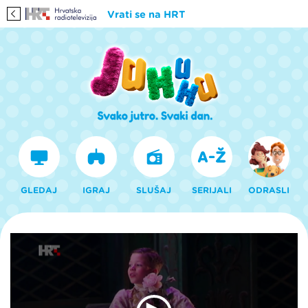
Vrati se na HRT
GLEDAJ
IGRAJ
SLUŠAJ
SERIJALI
ODRASLI