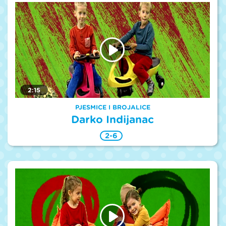
2:15
PJESMICE I BROJALICE
Darko Indijanac
2-6