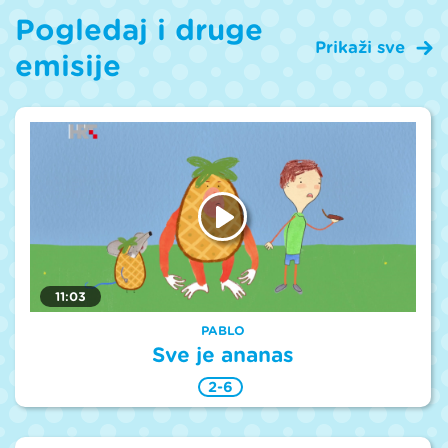
Pogledaj i druge
Prikaži sve
emisije
11:03
PABLO
Sve je ananas
2-6