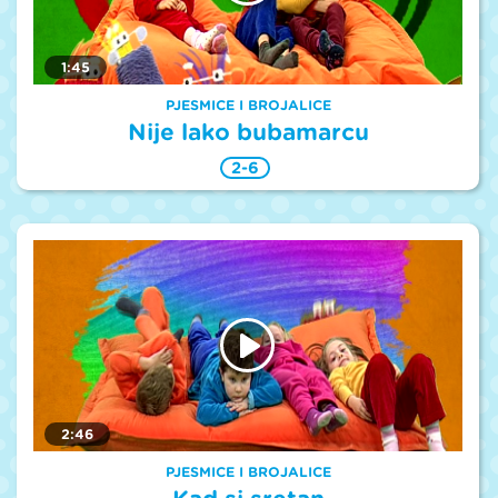
1:45
PJESMICE I BROJALICE
Nije lako bubamarcu
2-6
2:46
PJESMICE I BROJALICE