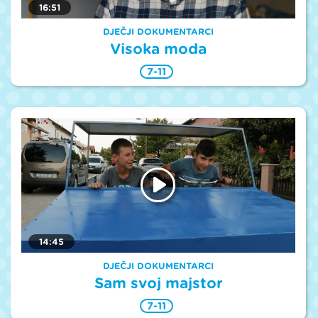
16:51
DJEČJI DOKUMENTARCI
Visoka moda
7-11
14:45
DJEČJI DOKUMENTARCI
Sam svoj majstor
7-11