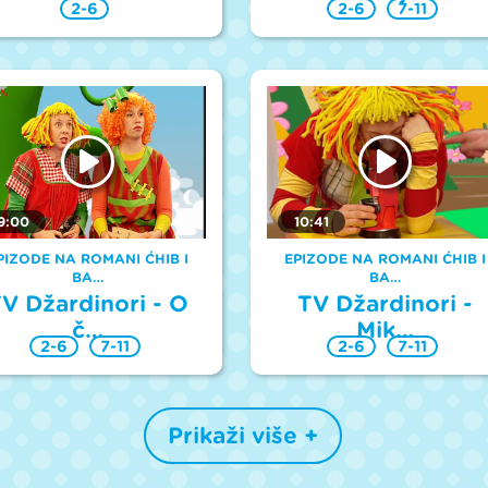
2-6
2-6
7-11
9:00
10:41
PIZODE NA ROMANI ĆHIB I
EPIZODE NA ROMANI ĆHIB I
BA…
BA…
V Džardinori - O
TV Džardinori -
č…
Mik…
2-6
7-11
2-6
7-11
Prikaži više +