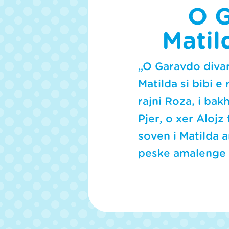
c
O G
o
n
d
Matil
s
o
f
1
„O Garavdo divar
5
m
Matilda si bibi e
i
n
rajni Roza, i bak
u
t
Pjer, o xer Alojz
e
s
soven i Matilda 
,
3
peske amalenge t
1
s
e
c
o
n
d
s
V
o