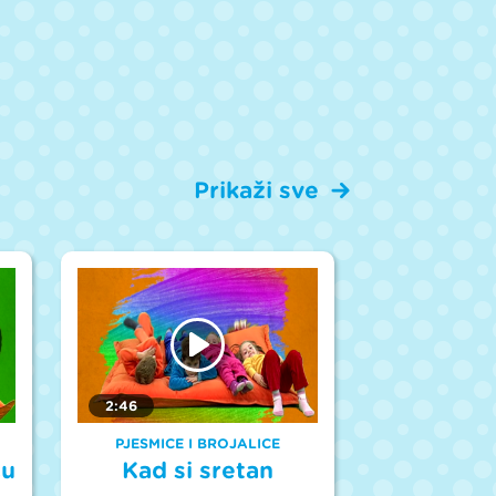
Prikaži sve
2:46
PJESMICE I BROJALICE
cu
Kad si sretan