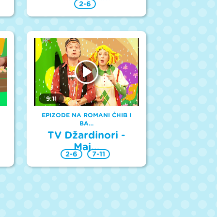
2-6
9:11
EPIZODE NA ROMANI ĆHIB I
BA…
TV Džardinori -
Maj…
2-6
7-11