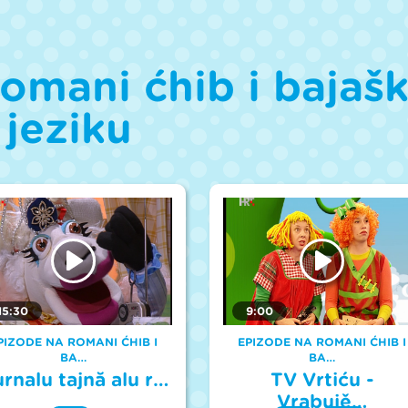
omani ćhib i bajaš
jeziku
15:30
9:00
PIZODE NA ROMANI ĆHIB I
EPIZODE NA ROMANI ĆHIB I
BA…
BA…
rnalu tajnă alu r…
TV Vrtiću -
Vrabujě…