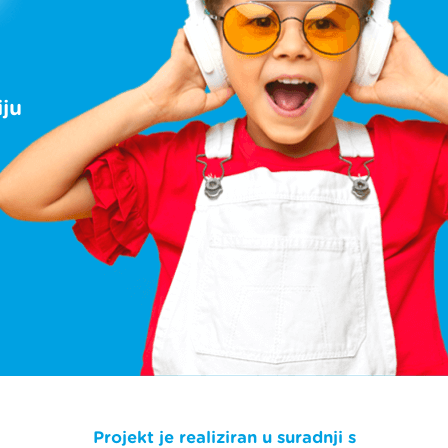
ju
Projekt je realiziran u suradnji s