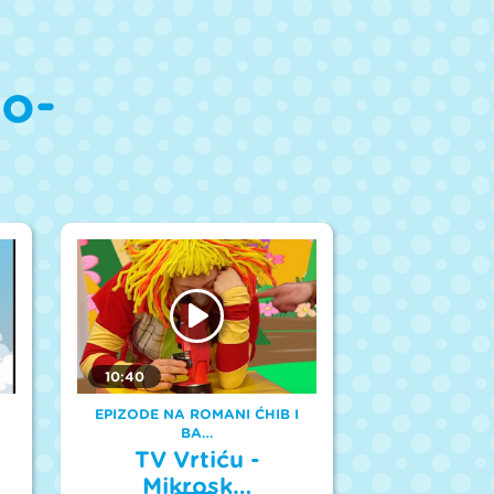
ko-
10:40
EPIZODE NA ROMANI ĆHIB I
BA…
TV Vrtiću -
Mikrosk…