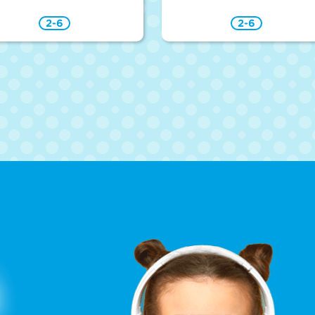
2-6
2-6