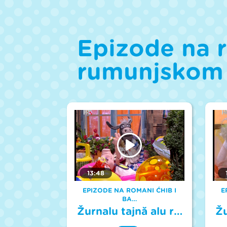
l
u
m
e
9
Epizode na r
0
%
rumunjskom 
13:48
EPIZODE NA ROMANI ĆHIB I
E
BA…
Žurnalu tajnă alu r…
Žu