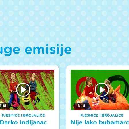
uge emisije
2:15
1:45
PJESMICE I BROJALICE
PJESMICE I BROJALICE
Darko Indijanac
Nije lako bubamar