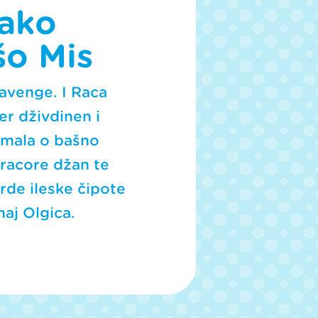
cako
šo Mis
havenge. I Raca
er dživdinen i
 amala o bašno
e racore džan te
rde ileske čipote
aj Olgica.