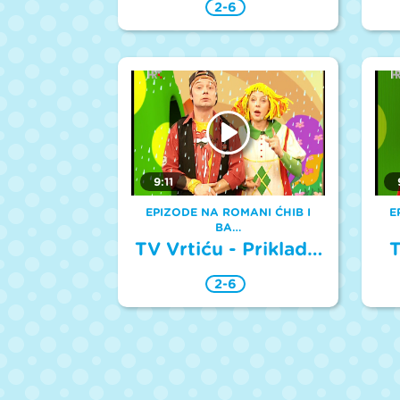
2-6
9:11
EPIZODE NA ROMANI ĆHIB I
E
BA…
TV Vrtiću - Priklad…
T
2-6