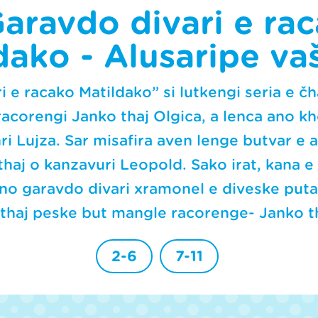
aravdo divari e ra
dako - Alusaripe va
i e racako Matildako” si lutkengi seria e č
 racorengi Janko thaj Olgica, a lenca ano kh
hri Lujza. Sar misafira aven lenge butvar e
 thaj o kanzavuri Leopold. Sako irat, kana 
ano garavdo divari xramonel e diveske puta
haj peske but mangle racorenge- Janko th
2-6
7-11