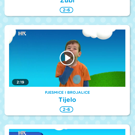
Zubi
2-6
2:19
PJESMICE I BROJALICE
Tijelo
2-6