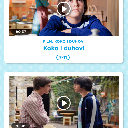
90:37
FILM: KOKO I DUHOVI
Koko i duhovi
7-11
91:06