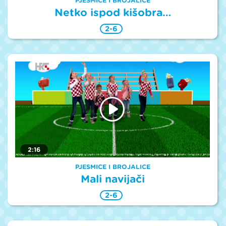
PJESMICE I BROJALICE
Netko ispod kišobra…
2-6
2:16
PJESMICE I BROJALICE
Mali navijači
2-6