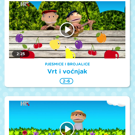
2:25
PJESMICE I BROJALICE
Vrt i voćnjak
2-6