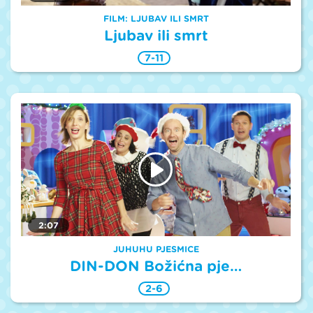
FILM: LJUBAV ILI SMRT
Ljubav ili smrt
7-11
2:07
JUHUHU PJESMICE
DIN-DON Božićna pje…
2-6