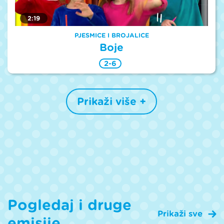
2:19
PJESMICE I BROJALICE
Boje
2-6
Prikaži više +
Pogledaj i druge
Prikaži sve
emisije