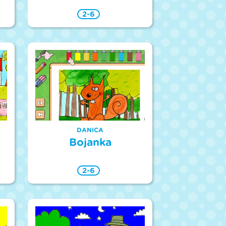
2-6
DANICA
Bojanka
2-6