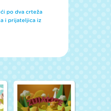
ući po dva crteža
 i prijateljica iz