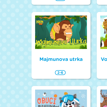
Majmunova utrka
Vo
2-6