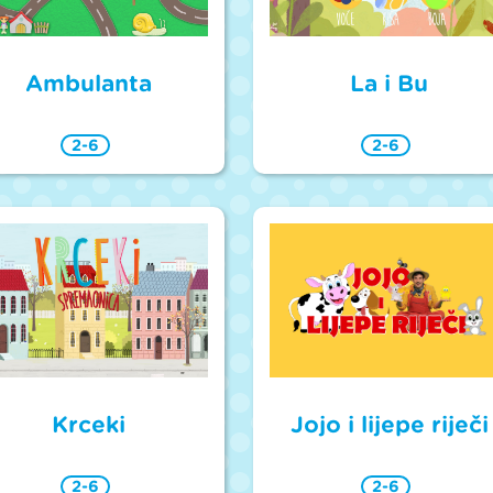
Ambulanta
La i Bu
2-6
2-6
Krceki
Jojo i lijepe riječi
2-6
2-6