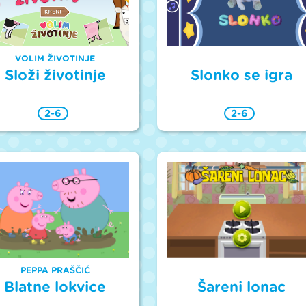
VOLIM ŽIVOTINJE
Složi životinje
Slonko se igra
2-6
2-6
PEPPA PRAŠČIĆ
Blatne lokvice
Šareni lonac