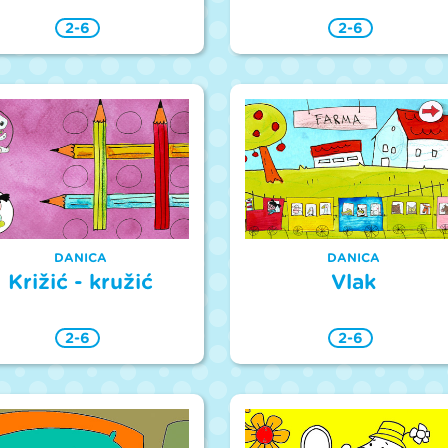
2-6
2-6
DANICA
DANICA
Križić - kružić
Vlak
2-6
2-6