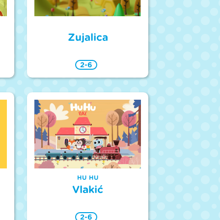
Zujalica
2-6
HU HU
Vlakić
2-6