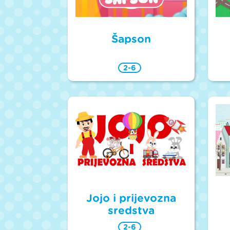
Šapson
2-6
Jojo i prijevozna
sredstva
2-6