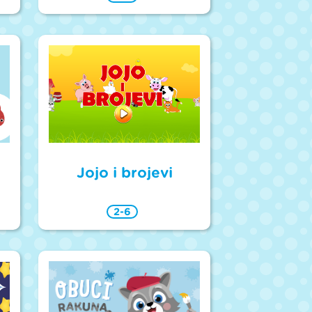
Jojo i brojevi
2-6