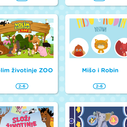
lim životinje ZOO
Mišo i Robin
2-6
2-6