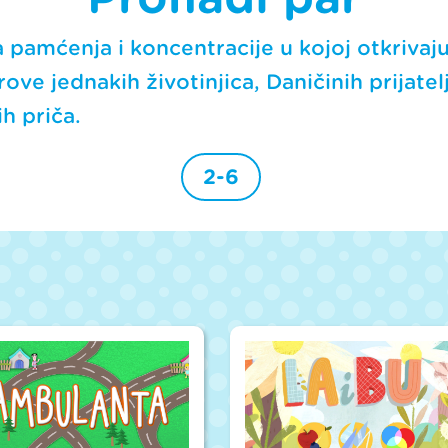
 pamćenja i koncentracije u kojoj otkrivaj
ve jednakih životinjica, Daničinih prijatelja
h priča.
2-6